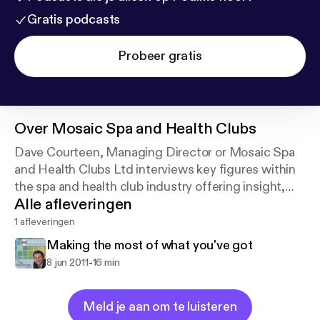
Gratis podcasts
Probeer gratis
Over
Mosaic Spa and Health Clubs
Dave Courteen, Managing Director or Mosaic Spa
and Health Clubs Ltd interviews key figures within
the spa and health club industry offering insight,
Alle afleveringen
training and operating procedures to Mosaic staff
and other interested parties.
1 afleveringen
Making the most of what you've got
-
8 jun 2011
16 min
Meld je aan om te luisteren