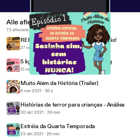
Alle afleveringen
73 afleveringen
REPRESENTATIVIDADE...só que não!
27 nov 2021
48 min
5 lições a aprender com a Peppa Pig
13 nov 2021
43 min
Estréia da Quarta Temporada
Muito Além da História
Muito Além da História (Trailer)
6 nov 2021
56 s
Histórias de terror para crianças - Análise
30 okt 2021
39 min
Estréia da Quarta Temporada
23 okt 2021
26 min