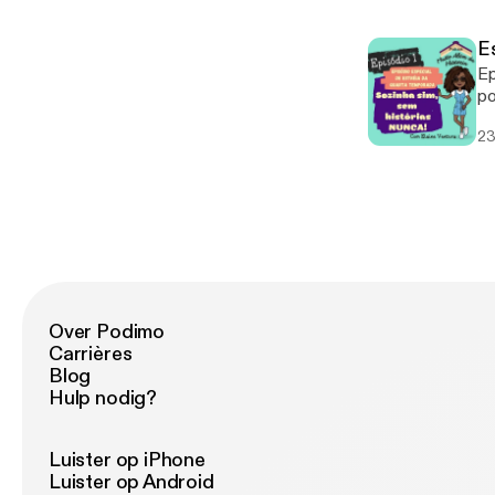
E
Ep
podc
ht
23
Over Podimo
Carrières
Blog
Hulp nodig?
Luister op iPhone
Luister op Android