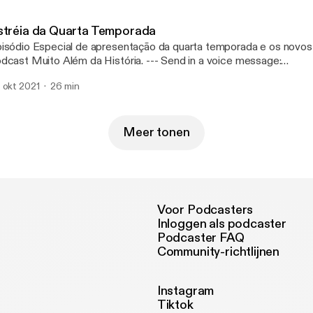
stréia da Quarta Temporada
isódio Especial de apresentação da quarta temporada e os novo
ast Muito Além da História. --- Send in a voice message:
tps://anchor.fm/muito-alem-da-histo/message
 okt 2021
26 min
Meer tonen
Voor Podcasters
Inloggen als podcaster
Podcaster FAQ
Community-richtlijnen
Instagram
Tiktok