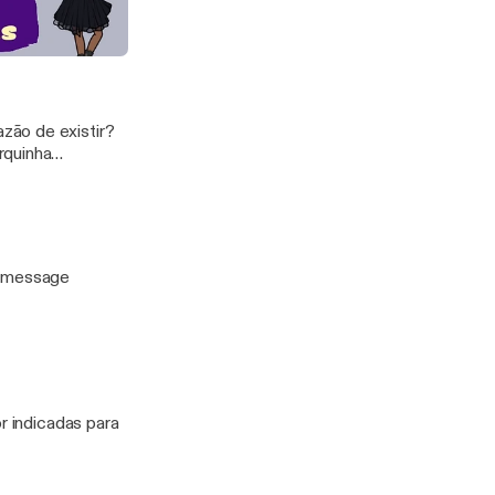
n a
ianças - Análise
zão de existir?
rquinha
to/message
r indicadas para