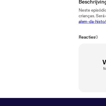
Beschrijvin
Neste episódio 
alem-da-hist
Reacties
0
W
M