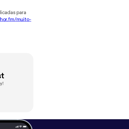
dicadas para
chor.fm/muito-
st
y!