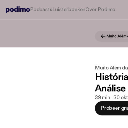
Podcasts
Luisterboeken
Over Podimo
Muito Além d
Muito Além da
História
Análise
39 min · 30 ok
Probeer gra