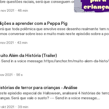
bre questões raciais, será que conseguem ou morrem na tentativa? --- Send i
ice message: https://anchor.fm/muito-alem-da-histo/message
 nov 2021
48 min
Histórias de terror para cr
Muito Além da História
 lições a aprender com a Peppa Pig
rá que toda polêmica que envolve esse desenho realmente tem ra
mos conversar sobre isso e muito mais neste episódio sobre a po
sadeira mais famosa dos últimos tempos. --- Send in a voice message:
 nov 2021
43 min
tps://anchor.fm/muito-alem-da-histo/message
ito Além da História (Trailer)
--- Send in a voice message: https://anchor.fm/muito-alem-da-his
nov 2021
56 s
stórias de terror para crianças - Análise
ste episódio especial de Halloween, analisarei 4 histórias de terro
nças. Será que vale o susto? --- Send in a voice message:
tps://anchor.fm/muito-alem-da-histo/message
 okt 2021
39 min