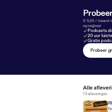
Probeer
€ 9,99 / maand n
opzegbaar
Podcasts di
20 uur luis
Gratis podc
Probeer gr
Alle afleve
73 afleveringen
R
Ne