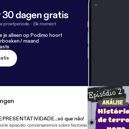
 30 dagen gratis
a proefperiode.
·
Elk moment
e je alleen op Podimo hoort
terboeken / maand
asts
atis
ringen
EPRESENTATIVIDADE...só que não!
ste episódio conversaremos sobre historias que dizem ser represe