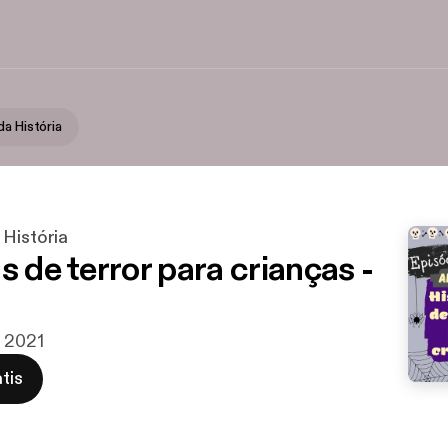
a História
 História
s de terror para crianças -
t 2021
tis