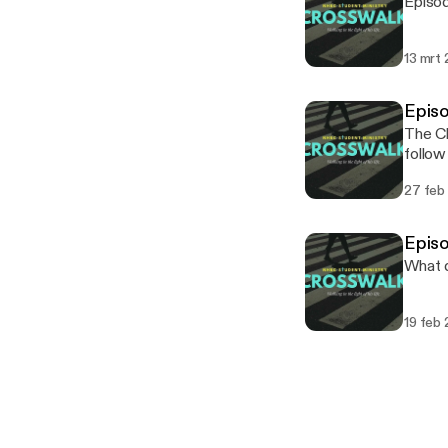
Episod
13 mrt
Episo
The Ch
follo
27 feb
Episo
What d
19 feb