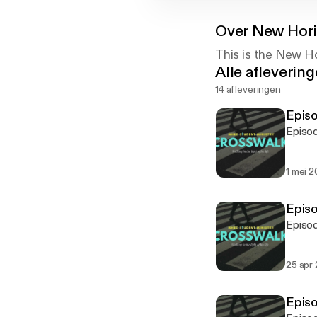
Over
New Hori
This is the New H
Alle afleverin
14 afleveringen
Episo
Episod
1 mei 2
Episo
Episod
25 apr
Episo