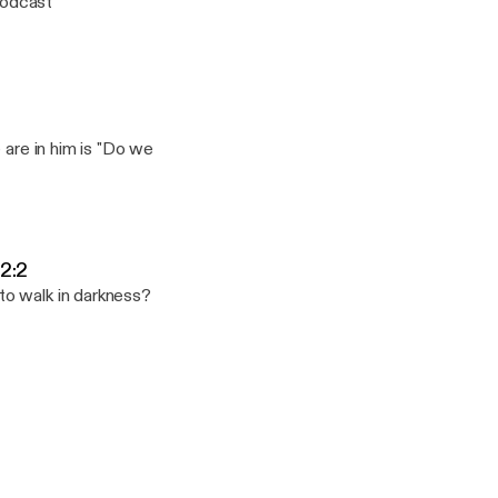
Podcast
 are in him is "Do we
-2:2
to walk in darkness?