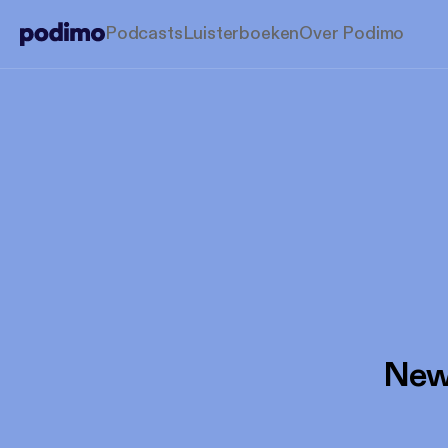
Podcasts
Luisterboeken
Over Podimo
New 