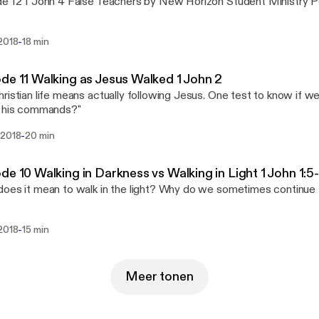
e 12 1 John 4 False Teachers by New Horizon Student Ministry 
-
 2018
18 min
de 11 Walking as Jesus Walked 1 John 2
ristian life means actually following Jesus. One test to know if we
w his commands?"
-
 2018
20 min
de 10 Walking in Darkness vs Walking in Light 1 John 1:5
oes it mean to walk in the light? Why do we sometimes continue 
-
 2018
15 min
Meer tonen