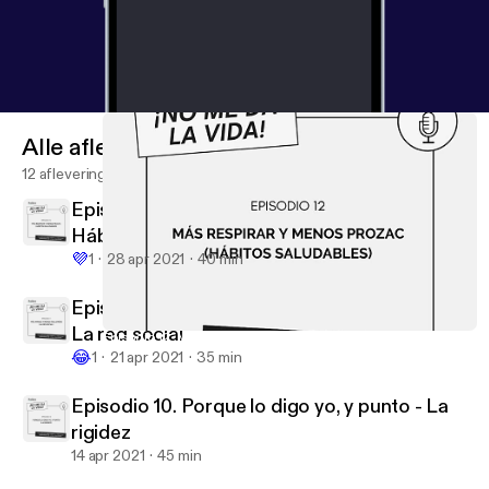
Alle afleveringen
12 afleveringen
Episodio 12. Más respirar y menos Prozac -
Hábitos saludables
💜
1
28 apr 2021
40 min
Episodio 11. Más amigos y menos followers -
La red social
Episodio 12. Más respirar y menos Prozac - Hábitos saludables
No me da la vida
😂
1
21 apr 2021
35 min
Episodio 10. Porque lo digo yo, y punto - La
rigidez
14 apr 2021
45 min