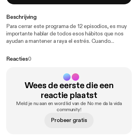
Beschrijving
Para cerrar este programa de 12 episodios, es muy
importante hablar de todos esos hábitos que nos
ayudan a mantener a raya el estrés. Cuando
sobrecargarnos a nuestro cuerpo, es clave aprender
a compensarlo. Una alimentación equilibrada, pero
Reacties
0
sobre todo que hagamos sin presión y de forma
consciente; cuidar el descanso y el sueño;
introducir actividad física y entrenar alguna técnica
Wees de eerste die een
de desactivación fisiológica (respiración abdominal
o algún tipo de relajación) va a ser el plan perfecto
reactie plaatst
de acción. Sobre cada uno de esos puntos
Meld je nu aan en word lid van de No me da la vida
hablamos en este episodio. Puedes descargarte el
community!
cuaderno de trabajo en este link:
Probeer gratis
www.janafernandez.es/nomedalavida Recuerda
que para cualquier duda estamos a tu disposición
en nuestros perfiles de Instagram y en nuestras