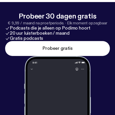
páginas web: -> Marta Redondo @marta_ipes /
@ipes_psico / www.ipes.es -> Jana Fernández:
Probeer 30 dagen gratis
@janafr / www.janafernandez.es
€ 9,99 / maand na proefperiode.
·
Elk moment opzegbaar
Podcasts die je alleen op Podimo hoort
20 uur luisterboeken / maand
Gratis podcasts
Probeer gratis