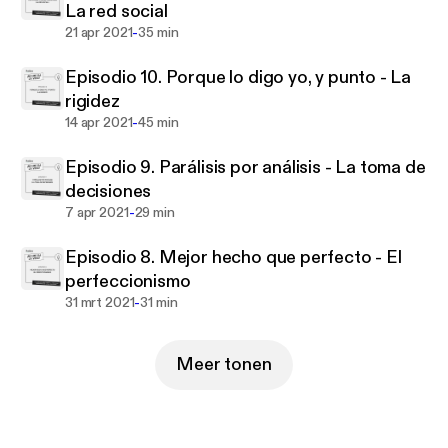
La red social
acompañarán en este viaje de autodescubrimiento y
-
21 apr 2021
35 min
crecimiento personal. 'No me da la vida' no es solo
un podcast; es tu camino hacia una vida más plena y
Episodio 10. Porque lo digo yo, y punto - La
auténtica. Sintoniza y transforma tu relación con el
rigidez
estrés hoy mismo.
-
14 apr 2021
45 min
Episodio 9. Parálisis por análisis - La toma de
decisiones
-
7 apr 2021
29 min
Episodio 8. Mejor hecho que perfecto - El
perfeccionismo
-
31 mrt 2021
31 min
Meer tonen