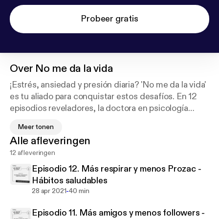
Probeer gratis
Over
No me da la vida
¡Estrés, ansiedad y presión diaria? 'No me da la vida'
es tu aliado para conquistar estos desafíos. En 12
episodios reveladores, la doctora en psicología
Marta Redondo y la experta en bienestar Jana
Meer tonen
Fernández desmantelan el mito de la súpermujer
Alle afleveringen
moderna. Este podcast es tu guía hacia el equilibrio,
12 afleveringen
ofreciendo herramientas prácticas para mujeres que
malabarean múltiples roles. Descubre cómo
Episodio 12. Más respirar y menos Prozac -
priorizar, establecer límites saludables y reconectar
Hábitos saludables
con tu verdadero yo. Marta, con su profundo
-
28 apr 2021
40 min
conocimiento clínico, y Jana, con su experiencia en
Episodio 11. Más amigos y menos followers -
divulgación sobre descanso y bienestar, te