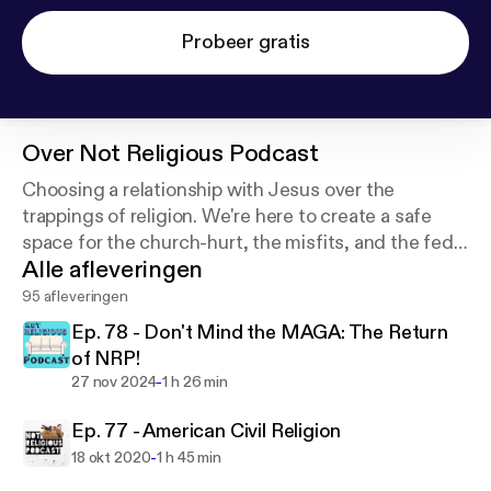
Probeer gratis
Over
Not Religious Podcast
Choosing a relationship with Jesus over the
trappings of religion. We're here to create a safe
space for the church-hurt, the misfits, and the fed-
Alle afleveringen
up. We also love conspiracy theories. 🛸
95 afleveringen
Ep. 78 - Don't Mind the MAGA: The Return
of NRP!
-
27 nov 2024
1 h 26 min
Ep. 77 - American Civil Religion
-
18 okt 2020
1 h 45 min