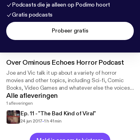
Podcasts die je alleen op Podimo hoort
Gratis podcasts
Probeer gratis
Over
Ominous Echoes Horror Podcast
Joe and Vic talk it up about a variety of horror
movies and other topics, including Sci-fi, Comic
Books, Video Games and whatever else the voices
Alle afleveringen
in their heads tell them to say.
1 afleveringen
Ep. 11 - "The Bad Kind of Viral"
-
24 jun 2017
1 h 41 min