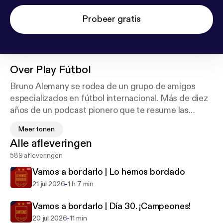
Probeer gratis
Over
Play Fútbol
Bruno Alemany se rodea de un grupo de amigos
especializados en fútbol internacional. Más de diez
años de un podcast pionero que te resume las
noticias y los partidos que nos ha dejado el fin de
Meer tonen
semana. Un análisis del fútbol más global, no
Alle afleveringen
centrado solo en los jugadores, sino también en los
589 afleveringen
entrenadores, los movimientos y las estrategias.
Suscríbete y sé el primero en escucharlo cada lunes
Vamos a bordarlo | Lo hemos bordado
a partir de las 11:00.
-
21 jul 2026
1 h 7 min
Vamos a bordarlo | Día 30. ¡Campeones!
-
20 jul 2026
11 min