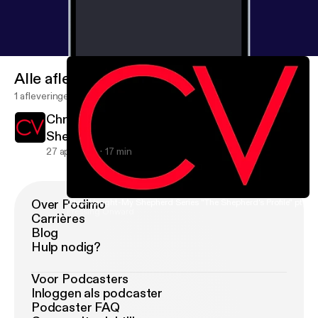
Alle afleveringen
1 afleveringen
Chris Vaught-My Shepherd Series "The
Shepherd's Profile" pt 2
27 apr 2016
17 min
Over Podimo
Chris Vaught-My Shepherd Series "The Shepherd's Profile" pt 2
Pressing Onward
Carrières
Blog
Hulp nodig?
Voor Podcasters
Inloggen als podcaster
Podcaster FAQ