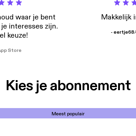
oud waar je bent
Makkelijk 
e interesses zijn.
- eertje68
el keuze!
App Store
Kies je abonnement
Meest populair