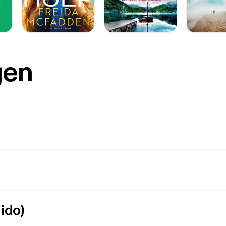
gen
ido)