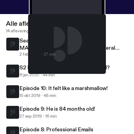
Alle afleveringen
14 afleveringen
Season 2 Ep. 2: I hate you
MAAAAYGAAAAAHHHHN! And Funeral
Food, WTF!
2 feb 2020
27 min
S2 E1: Home: What even are you, girl?
11 jan 2020
44 min
Episode 10: It felt like a marshmallow!
Real Talk with Sedohr Nhoj
Episode 10: It felt like a marshmallow!
15 okt 2019
48 min
Episode 9: He is 84 months old!
27 sep 2019
16 min
Episode 8: Professional Emails