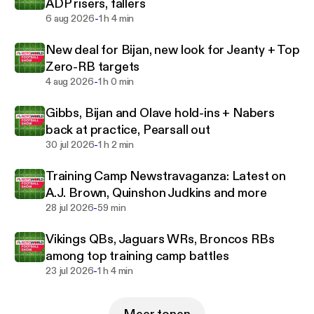
Fantasy Football Podcast.
ADP risers, fallers
-
6 aug 2026
1 h 4 min
New deal for Bijan, new look for Jeanty + Top
Zero-RB targets
-
4 aug 2026
1 h 0 min
Gibbs, Bijan and Olave hold-ins + Nabers
back at practice, Pearsall out
-
30 jul 2026
1 h 2 min
Training Camp Newstravaganza: Latest on
A.J. Brown, Quinshon Judkins and more
-
28 jul 2026
59 min
Vikings QBs, Jaguars WRs, Broncos RBs
among top training camp battles
-
23 jul 2026
1 h 4 min