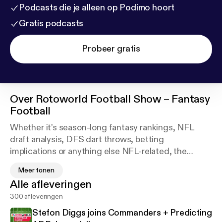
Podcasts die je alleen op Podimo hoort
Gratis podcasts
Probeer gratis
Over
Rotoworld Football Show – Fantasy
Football
Whether it’s season-long fantasy rankings, NFL
draft analysis, DFS dart throws, betting
implications or anything else NFL-related, the
Rotoworld Football Show has you covered. Listen
Meer tonen
as RotoPat, Denny Carter, Kyle Dvorchak and
Alle afleveringen
others from the Rotoworld crew give their analysis
300 afleveringen
and opinions on all things NFL on the Fantasy
Sports Writers Association’s 2019 winner for Best
Stefon Diggs joins Commanders + Predicting