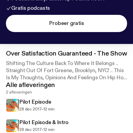
Gratis podcasts
Probeer gratis
Over
Satisfaction Guaranteed - The Show
Shifting The Culture Back To Where It Belongs ..
Straight Out Of Fort Greene, Brooklyn, NYC! .. This
Is My Thoughts, Opinions And Feelings On Hip Hop
Alle afleveringen
THE CULTURE And Black/Urban Influence.
2 afleveringen
Pilot Episode
-
28 dec 2017
12 min
Pilot Episode & Intro
-
28 dec 2017
12 min