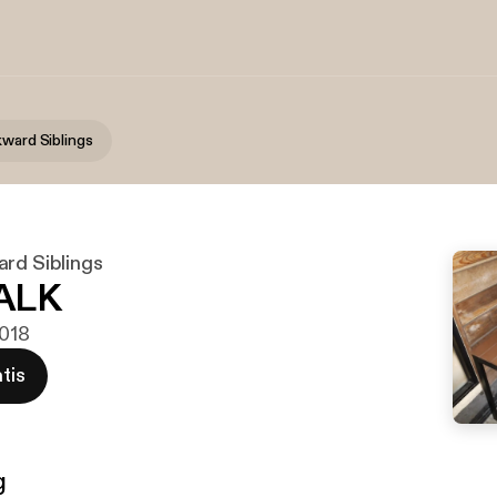
kward Siblings
ard Siblings
ALK
2018
tis
g