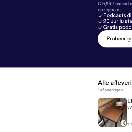
€ 9,99 / maand n
opzegbaar
Podcasts di
20 uur luis
Gratis podc
Probeer gr
Alle afleve
1 afleveringen
L
We
1 