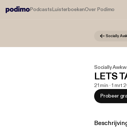
Podcasts
Luisterboeken
Over Podimo
Socially Aw
Socially Awkw
LETS T
21 min · 1 mrt 
Probeer gra
Beschrijvin