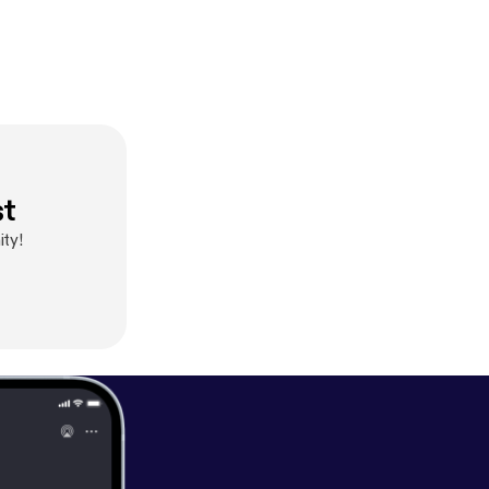
st
ty!