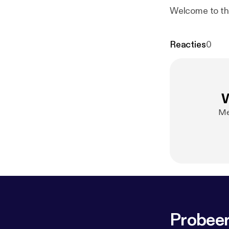
Welcome to the
Reacties
0
W
Me
Probeer