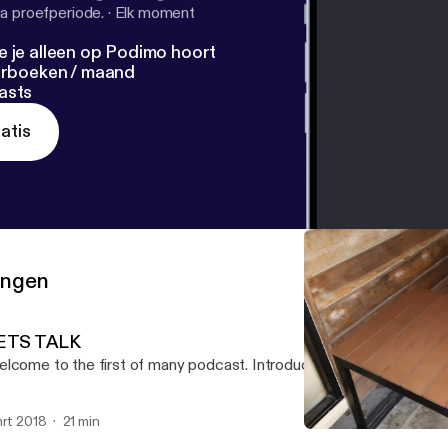
a proefperiode.
·
Elk moment
e je alleen op Podimo hoort
terboeken / maand
asts
atis
ringen
ETS TALK
lcome to the first of many podcast. Introduction of ourselves.
mrt 2018
21 min
LETS TALK