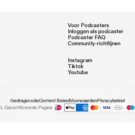
Socially Awkward Sibling
Voor Podcasters
Inloggen als podcaster
Podcaster FAQ
Community-richtlijnen
Instagram
Tiktok
Youtube
Gedragscode
Content Beleid
Voorwaarden
Privacybeleid
L Gecertificeerde Pagina