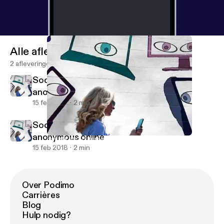
Alle afleveringen
2 afleveringen
Society and Surceillance: Staying
anonymous online
15 feb 2018
2 min
Society and Surceillance: Staying
anonymous online
Society and Surceillance: Staying anonymous online
Society and Surveillance
15 feb 2018
2 min
Over Podimo
Carrières
Blog
Hulp nodig?