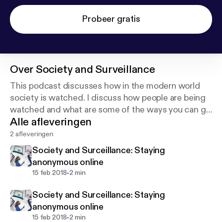
Probeer gratis
Over
Society and Surveillance
This podcast discusses how in the modern world
society is watched. I discuss how people are being
watched and what are some of the ways you can go
Alle afleveringen
about protecting your personal information and
privacy in this new digital age.
2 afleveringen
Society and Surceillance: Staying
anonymous online
-
15 feb 2018
2 min
Society and Surceillance: Staying
anonymous online
-
15 feb 2018
2 min