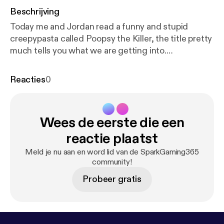
Beschrijving
Today me and Jordan read a funny and stupid
creepypasta called Poopsy the Killer, the title pretty
much tells you what we are getting into.
&#8220;Creepypasta&#8221;:
https://poopsy666.d
eviantart.com/art/creepypasta-story-Poopsy-I-m-s
Reacties
0
orry-496800565
Sequel to the
&#8220;Creepypasta&#8221; :
https://poopsy666.
deviantart.com/art/Poopsy-the-Killer-2-Poop2y-61
Wees de eerste die een
6512332
Why not Join us on Discord! for the next
podcast on Saturday 9th December 2017 @ 7pm UK
reactie plaatst
time! (Times and dates are subject to change!) This
Meld je nu aan en word lid van de SparkGaming365
episode was edited by Just Jordan &amp; Tom
community!
Obaidy
Probeer gratis