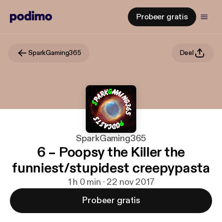
Probeer gratis
SparkGaming365
Deel
SparkGaming365
6 – Poopsy the Killer the
funniest/stupidest creepypasta
1 h 0 min · 22 nov 2017
Probeer gratis