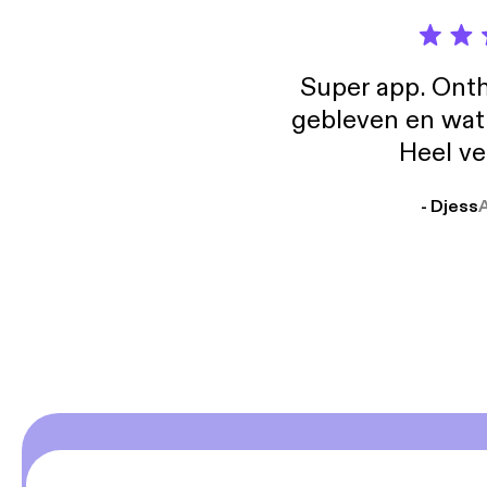
Super app. Onth
gebleven en wat j
Heel ve
- Djess