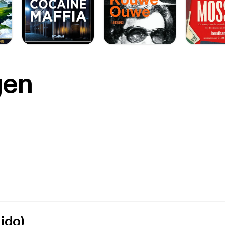
gen
ido)