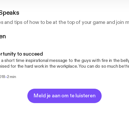
Speaks
s and tips of how to be at the top of your game and join 
gen
tunity to succeed
s a short time inspirational message to the guys with fire in the bell
ised for the hard work in the workplace. You can do so much bett
plus and time and money freedom and start living your dreams and 
-
018
2 min
Meld je aan om te luisteren