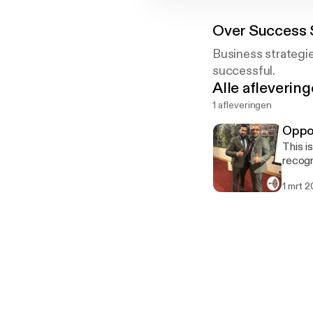
Over
Success 
Business strategie
successful.
Alle afleverin
1 afleveringen
Oppor
This i
recogn
boss, 
1 mrt 2