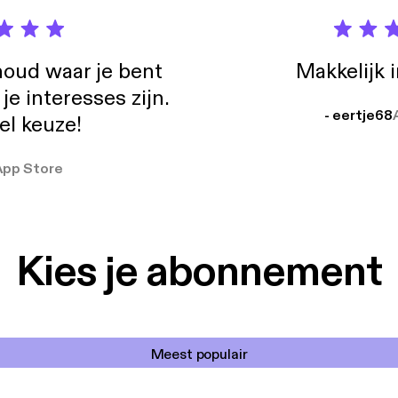
oud waar je bent
Makkelijk 
e interesses zijn.
- eertje68
el keuze!
App Store
Kies je abonnement
Meest populair