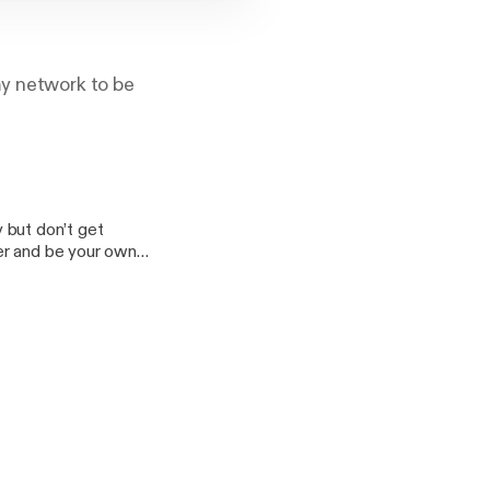
my network to be
y but don’t get
er and be your own
have less worries.