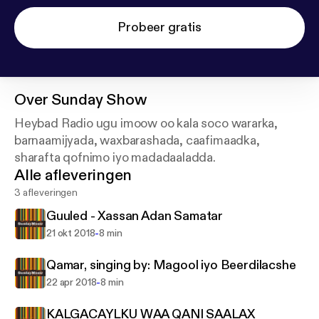
Probeer gratis
Over
Sunday Show
Heybad Radio ugu imoow oo kala soco wararka,
barnaamijyada, waxbarashada, caafimaadka,
sharafta qofnimo iyo madadaaladda.
Alle afleveringen
3 afleveringen
Guuled - Xassan Adan Samatar
-
21 okt 2018
8 min
Qamar, singing by: Magool iyo Beerdilacshe
-
22 apr 2018
8 min
KALGACAYLKU WAA QANI SAALAX