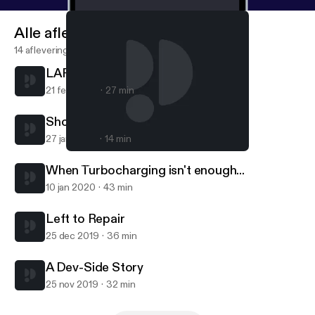
Alle afleveringen
14 afleveringen
LARPingQuoll
21 feb 2020
27 min
Short Session with Sam
27 jan 2020
14 min
Short Session with Sam
TalkBoard
When Turbocharging isn't enough...
10 jan 2020
43 min
Left to Repair
25 dec 2019
36 min
A Dev-Side Story
25 nov 2019
32 min