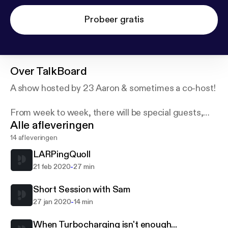
Probeer gratis
Over
TalkBoard
A show hosted by 23 Aaron & sometimes a co-host!
From week to week, there will be special guests,
Alle afleveringen
interesting topics, and even community questions.
If you'd like to take part in the podcast, contact
14 afleveringen
@TalkBoardLive on Twitter.
LARPingQuoll
-
21 feb 2020
27 min
Short Session with Sam
-
27 jan 2020
14 min
When Turbocharging isn't enough...