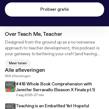
Probeer gratis
Over
Teach Me, Teacher
Designed from the ground up as a no nonsense
approach to teacher development, this podcast is
your gateway to bettering your craft (and having
some laughs along the way).
Meer tonen
Alle afleveringen
It is a show for you. To help you better your craft,
488 afleveringen
learn new skills, and get ideas to fuel your own.
#418 Whole Book Comprehension with
It is a show for anyone in the field of education, and
Jennifer Serravallo (Season X Finale pt.1)
has featured teachers and administrators from all
-
3 aug 2026
27 min
over to offer their unique perspectives on some of
Teaching is an Embattled Yet Hopeful
the most relevant and hottest topics in public