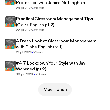
Profession with James Nottingham
schools.
-
28 jul 2026
25 min
Teach Me, Teacher has won several "best of"
Practical Classroom Management Tips
awards and has featured some of the top minds in
(Claire English pt.2)
education to date.
-
22 jul 2026
22 min
A Fresh Look at Classroom Management
with Claire English (pt.1)
-
12 jul 2026
21 min
#417 Lockdown Your Style with Jay
Wamsted (pt.2)
-
30 jun 2026
20 min
Meer tonen