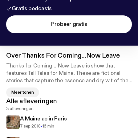
Gratis podcasts
Probeer gratis
Over
Thanks For Coming...Now Leave
Thanks for Coming… Now Leave is show that
features Tall Tales for Maine. These are fictional
stories that capture the essence and dry wit of the
Maineiacs who inhabit this beautifully unique state.
Meer tonen
In the spirit of Bert and I, the show looks at the
Alle afleveringen
wonderful story telling that is the fabric of Maine.
3 afleveringen
From time to time, we might have guest storytellers
or discussions about why we love Maine, and how
A Maineiac in Paris
we feel about tourist. This is meant to be fun,
-
7 sep 2018
16 min
Thanks for Coming .. .Now Leave. 😊