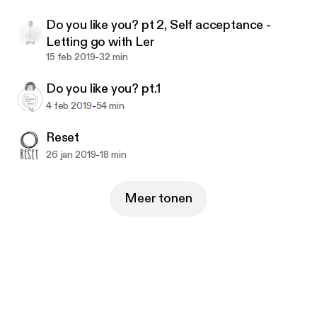
tzBkoCdc6SwPXHe-QhRPtt4SPzS3&mweb_unau
Do you like you? pt 2, Self acceptance -
th_id=a35ae6796a96466d813ac13c4d8864ce
Letting go with Ler
-
15 feb 2019
32 min
Do you like you? pt.1
-
4 feb 2019
54 min
Reset
-
26 jan 2019
18 min
Meer tonen