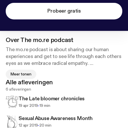
Probeer gratis
Over
The mo.re podcast
The mo.re podcast is about sharing our human
experiences and get to see life through each others
eyes as we embrace radical empathy.
Meer tonen
Here, we go deep to understand why we respond
Alle afleveringen
the way we do and how can we re-express our
6 afleveringen
beliefs' and see how all our stories bring us together
as we seek a mo.re meaningful journey in life.
The Late bloomer chronicles
-
19 apr 2019
19 min
https://www.pinterest.com/antrell223/?amp_client
Sexual Abuse Awareness Month
_id=_NIV1yMnNbVZPcXGx2yJi5vrUO_7s-n5DC0X
-
12 apr 2019
20 min