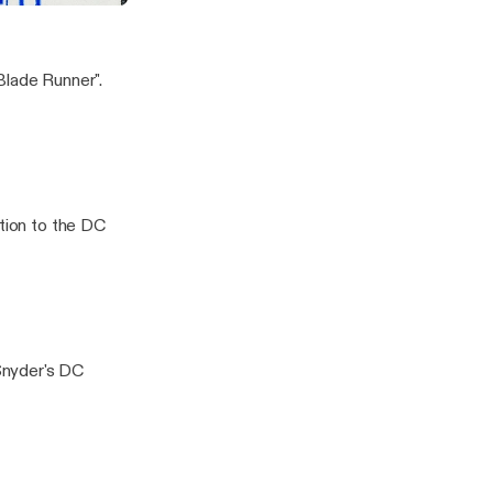
Blade Runner".
ution to the DC
Snyder's DC