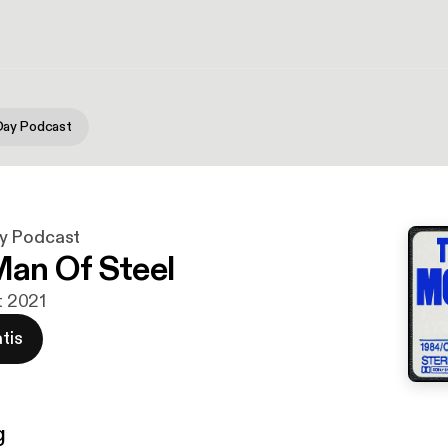
Day Podcast
y Podcast
 Man Of Steel
rt 2021
tis
g