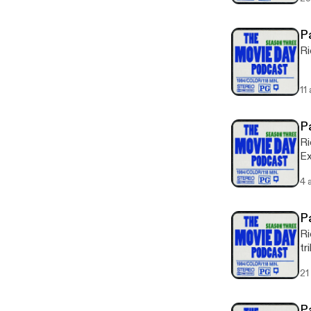
P
Ri
11
P
Ri
Ex
4 
P
Ri
tr
21
P