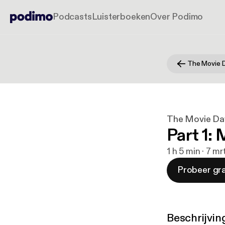
Podcasts
Luisterboeken
Over Podimo
The Movie 
The Movie Da
Part 1:
1 h 5 min · 7 m
Probeer gra
Beschrijvin