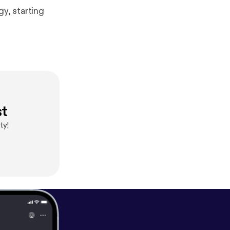
gy, starting
st
ty!