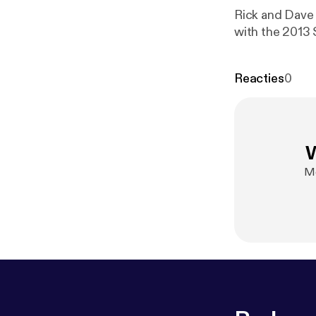
Rick and Dave 
with the 2013 
Reacties
0
W
Me