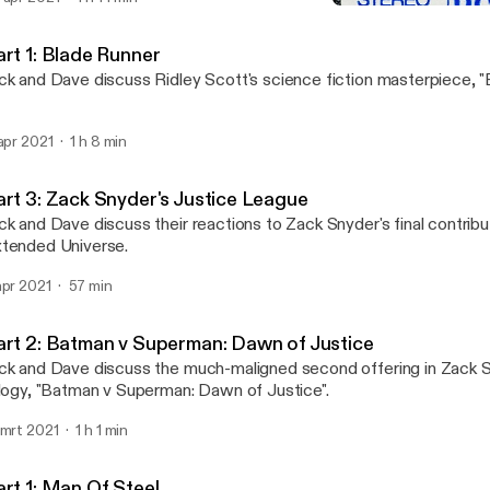
Part 1: Man Of Steel
The Movie Day Podcast
art 1: Blade Runner
ck and Dave discuss Ridley Scott's science fiction masterpiece, "
 apr 2021
1 h 8 min
art 3: Zack Snyder's Justice League
ck and Dave discuss their reactions to Zack Snyder's final contrib
tended Universe.
apr 2021
57 min
art 2: Batman v Superman: Dawn of Justice
ck and Dave discuss the much-maligned second offering in Zack 
ilogy, "Batman v Superman: Dawn of Justice".
 mrt 2021
1 h 1 min
art 1: Man Of Steel