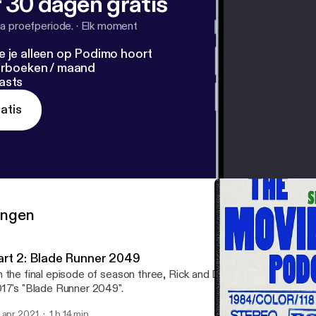
 30 dagen gratis
a proefperiode.
·
Elk moment
e je alleen op Podimo hoort
terboeken / maand
asts
atis
ringen
art 2: Blade Runner 2049
 the final episode of season three, Rick and Dave discuss the th
17's "Blade Runner 2049".
 apr 2021
1 h 14 min