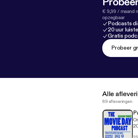
Probeer
€ 9,99 / maand n
opzegbaar
Podcasts di
20 uur luis
Gratis podc
Probeer gr
Alle afleve
89 afleveringen
P
On
20
25