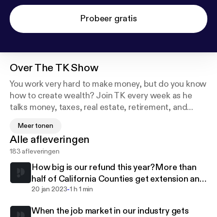
Probeer gratis
Over
The TK Show
You work very hard to make money, but do you know
how to create wealth? Join TK every week as he
talks money, taxes, real estate, retirement, and
other important topics in personal finance. Teka
Meer tonen
Sahlu (TK), originally from Addis Ababa, Ethiopia, is
Alle afleveringen
a long-time resident of Atlanta who specializes in
183 afleveringen
Accounting and Finance. TK has more than more
than 30 years of experience and is a respected
How big is our refund this year?More than
member of the Atlanta community. If you want to be
half of California Counties get extension and
better at managing money than your parents, this is
-
more
20 jan 2023
1 h 1 min
the podcast for you. The TK show is broadcast live
When the job market in our industry gets
every week in the Amharic language.