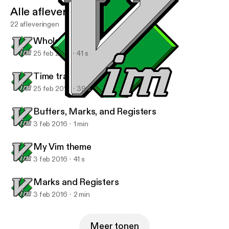
Alle afleveringen
22 afleveringen
Whole line completion
25 feb 2016
41 s
Time travel in your buffer
25 feb 2016
39 s
Whole line completion
Vim Tips with Ben
Buffers, Marks, and Registers
3 feb 2016
1 min
My Vim theme
3 feb 2016
41 s
Marks and Registers
3 feb 2016
2 min
Meer tonen