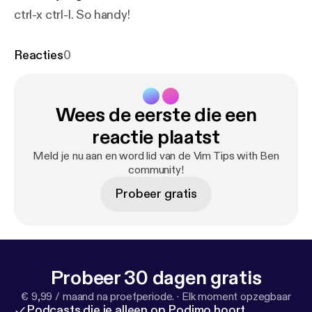
ctrl-x ctrl-l. So handy!
Reacties
0
Wees de eerste die een
reactie plaatst
Meld je nu aan en word lid van de Vim Tips with Ben
community!
Probeer gratis
Probeer 30 dagen gratis
€ 9,99 / maand na proefperiode.
·
Elk moment opzegbaar
Podcasts die je alleen op Podimo hoort