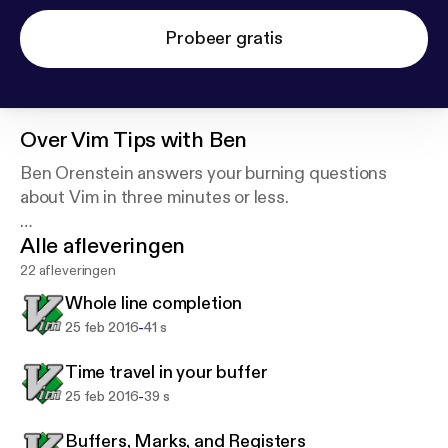
Probeer gratis
Over
Vim Tips with Ben
Ben Orenstein answers your burning questions
about Vim in three minutes or less.
Alle afleveringen
Want your question answered? Ask r00k on Twitter.
22 afleveringen
Powered by briefs.fm.
Whole line completion
-
25 feb 2016
41 s
Time travel in your buffer
-
25 feb 2016
39 s
Buffers, Marks, and Registers