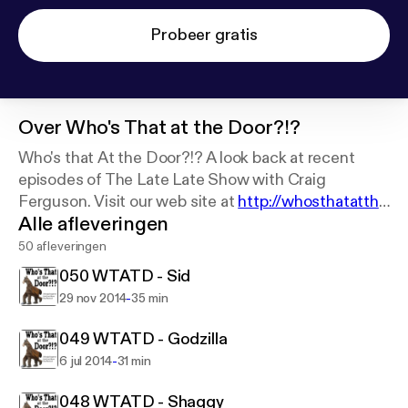
Probeer gratis
Over
Who's That at the Door?!?
Who's that At the Door?!? A look back at recent
episodes of The Late Late Show with Craig
Ferguson. Visit our web site at
http://whosthatatthe
Alle afleveringen
door.wordpress.com
, and send us email at
whosthatatthedoor@gmail.com.
50 afleveringen
050 WTATD - Sid
-
29 nov 2014
35 min
049 WTATD - Godzilla
-
6 jul 2014
31 min
048 WTATD - Shaggy