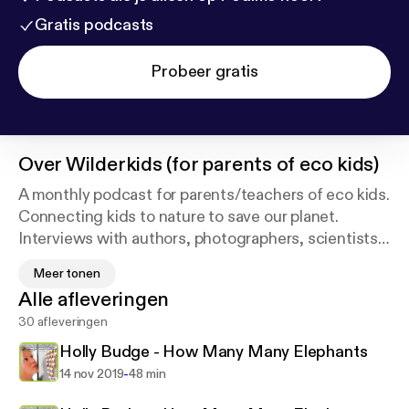
Gratis podcasts
Probeer gratis
Over
Wilderkids (for parents of eco kids)
A monthly podcast for parents/teachers of eco kids.
Connecting kids to nature to save our planet.
Interviews with authors, photographers, scientists,
conservationists and educationists. Reviews of
Meer tonen
books, films and event.(A proud member of the
Alle afleveringen
Twig.fm extraordinary women podcasters for the
30 afleveringen
planet channel)Also available on iTunes -
https://appl
e.co/2vvMlqr
Holly Budge - How Many Many Elephants
-
14 nov 2019
48 min