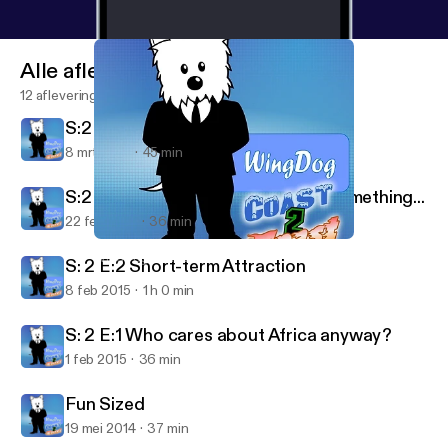
Alle afleveringen
12 afleveringen
S:2 E:4 To Bieb, or not to Bieb...
8 mrt 2015
45 min
S:2 E:3 Super time travel, cum or something...
22 feb 2015
36 min
Fun Sized
WingDog Coast2Coast
S: 2 E:2 Short-term Attraction
8 feb 2015
1 h 0 min
S: 2 E:1 Who cares about Africa anyway?
1 feb 2015
36 min
Fun Sized
19 mei 2014
37 min