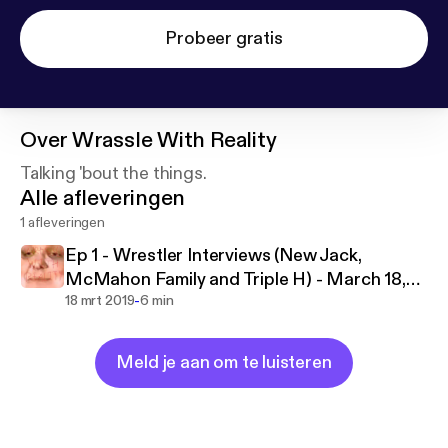
Probeer gratis
Over
Wrassle With Reality
Talking 'bout the things.
Alle afleveringen
1 afleveringen
Ep 1 - Wrestler Interviews (New Jack,
McMahon Family and Triple H) - March 18,
-
2019
18 mrt 2019
6 min
Meld je aan om te luisteren