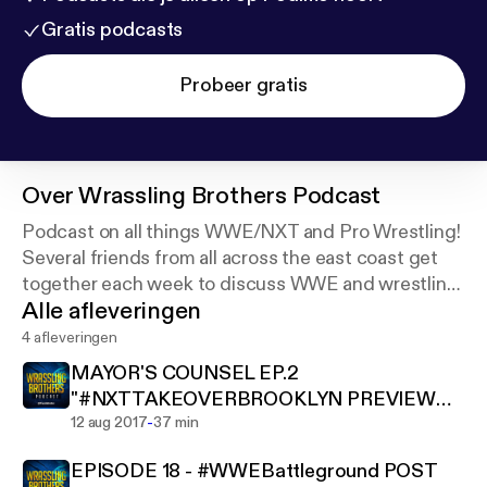
Gratis podcasts
Probeer gratis
Over
Wrassling Brothers Podcast
Podcast on all things WWE/NXT and Pro Wrestling!
Several friends from all across the east coast get
together each week to discuss WWE and wrestling
Alle afleveringen
in general.
4 afleveringen
Follow us on twitter @WrasslinBrother!!!!
MAYOR'S COUNSEL EP.2
"#NXTTAKEOVERBROOKLYN PREVIEW
FOLLOW US AND COMMENT ON ITUNES AND
-
AND STUFF"
12 aug 2017
37 min
GOOGLE PLAY!!!!
EPISODE 18 - #WWEBattleground POST