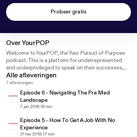
Probeer gratis
Over
YourPOP
Welcome to YourPOP, the Your Pursuit of Purpose
podcast. This is a platform for underrepresented
and underprivileged to speak on their successes,
Alle afleveringen
excellence, and overcoming adversity.
7 afleveringen
Episode 6 - Navigating The Pre Med
Landscape
-
7 jun 2018
19 min
Episode 5 - How To Get A Job With No
Experience
-
31 mei 2018
17 min