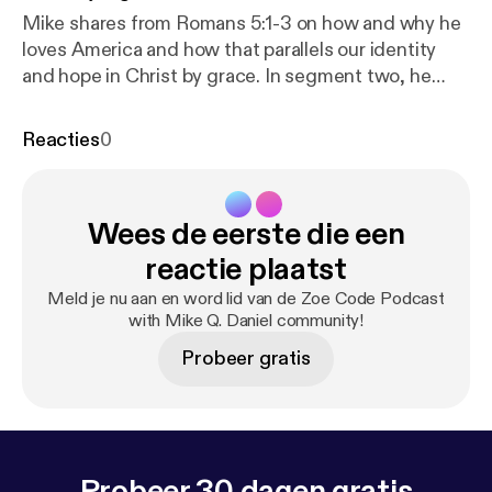
Mike shares from Romans 5:1-3 on how and why he
loves America and how that parallels our identity
and hope in Christ by grace. In segment two, he
answers the question, “What is the difference
between God, Jesus, & the Holy Spirit?
Reacties
0
Wees de eerste die een
reactie plaatst
Meld je nu aan en word lid van de Zoe Code Podcast
with Mike Q. Daniel community!
Probeer gratis
Probeer 30 dagen gratis