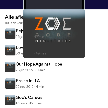
Alle afleveringen
100 afleveringen
Rejoice in What?
26 jul 2016
47 min
Loving America?
30 jun 2016
49 min
Loving America?
Zoe Code Podcast with Mike Q. Daniel
Our Hope Against Hope
23 jun 2016
34 min
Praise In It All
25 nov 2015
4 min
God’s Canvas
17 nov 2015
5 min