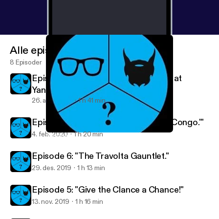
Alle episoder
8 Episoder
Episode 8: "Who's Using a Golf Club at
Yankee Stadium?"
26. aug. 2020
1 h 41 min
Episode 7: "I'm Too Busy Watching 'Congo.'"
4. feb. 2020
1 h 20 min
Episode 6: "The Travolta Gauntlet."
2 Nerds and a Third Podcast
Episode 6: "The Travolta Gauntlet."
29. des. 2019
1 h 13 min
Episode 5: "Give the Clance a Chance!"
13. nov. 2019
1 h 16 min