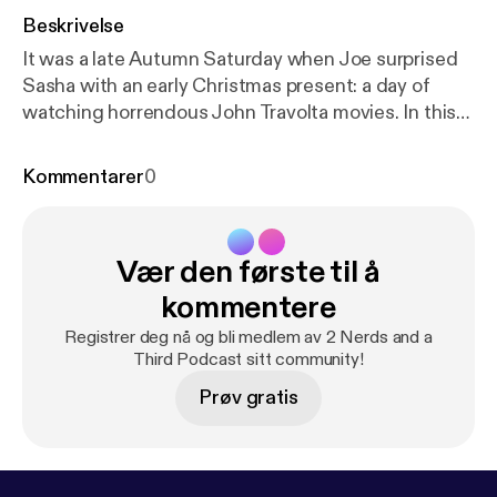
Beskrivelse
It was a late Autumn Saturday when Joe surprised
Sasha with an early Christmas present: a day of
watching horrendous John Travolta movies. In this
episode, Joe and Sasha discuss, analyze and
critique what they've dubbed "The Travolta
Kommentarer
0
Gauntlet," a trilogy of movies so awful it would make
a dolphin cry. Listen if you dare.
Vær den første til å
kommentere
Registrer deg nå og bli medlem av 2 Nerds and a
Third Podcast sitt community!
Prøv gratis