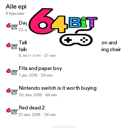
Alle episoder
6 Episoder
Days gone amd tekken7
23. april 2019
19 min
Talking about new games coming soon and
fallout 76 and xrocker phantom gaming chair
9. mars 2019
27 min
Red dead 2
64 bit
Fifa and paper boy
7. jan. 2019
29 min
Nintendo switch is it worth buying
30. des. 2018
44 min
Red dead 2
21. des. 2018
38 min