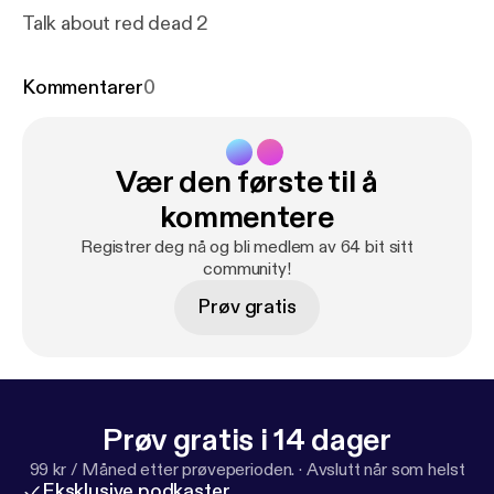
Talk about red dead 2
Kommentarer
0
Vær den første til å
kommentere
Registrer deg nå og bli medlem av 64 bit sitt
community!
Prøv gratis
Prøv gratis i 14 dager
99 kr / Måned etter prøveperioden.
·
Avslutt når som helst
Eksklusive podkaster