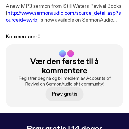
A new MP3 sermon from Still Waters Revival Books
[
http://www.sermonaudio.com/source_detail.asp?s
ourceid=swrb
] is now available on SermonAudio
with the following details: Title: Accounts of Revival
13 of 16 Subtitle: Accounts of Revival Speaker: John
Kommentarer
0
Gillies Broadcaster: Still Waters Revival Books
Event: Audio Book Date: 8/8/2007 Bible: Matthew
26:39 Length: 45 min.
Vær den første til å
kommentere
Registrer deg nå og bli medlem av Accounts of
Revival on SermonAudio sitt community!
Prøv gratis
Prøv gratis i 14 dager