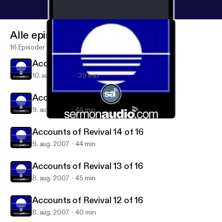
Alle episoder
16 Episoder
Accounts of Revival 16 of 16
10. aug. 2007
39 min
Accounts of Revival 15 of 16
9. aug. 2007
44 min
Accounts of Revival 13 of 16
Accounts of Revival on SermonAudio
Accounts of Revival 14 of 16
9. aug. 2007
44 min
Accounts of Revival 13 of 16
8. aug. 2007
45 min
Accounts of Revival 12 of 16
8. aug. 2007
40 min