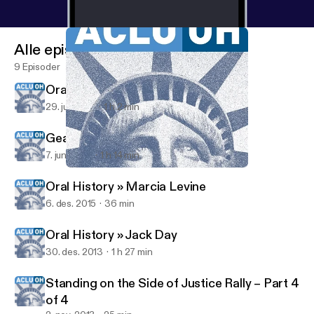
Alle episoder
9 Episoder
Oral History » Belle Likover
29. juli 2016
1 h 2 min
Gearing Up for the RNC 2016
7. juni 2016
1 h 14 min
Oral History » Jack Day
ACLU of Ohio Audio
Oral History » Marcia Levine
6. des. 2015
36 min
Oral History » Jack Day
30. des. 2013
1 h 27 min
Standing on the Side of Justice Rally – Part 4
of 4