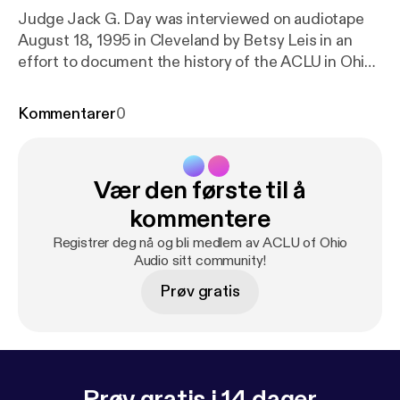
Judge Jack G. Day was interviewed on audiotape
August 18, 1995 in Cleveland by Betsy Leis in an
effort to document the history of the ACLU in Ohio.
Jack was a founder of the Cleveland and Ohio
organizations, and served as a board member and
Kommentarer
0
volunteer attorney for decades.
Vær den første til å
kommentere
Registrer deg nå og bli medlem av ACLU of Ohio
Audio sitt community!
Prøv gratis
Prøv gratis i 14 dager