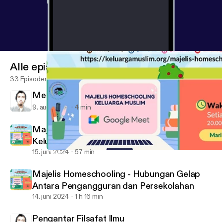
Alle episoder
33 Episoder
Mencari Ilmu VS Mencari Pekerjaan
9. aug. 2024
4 min
Majelis Homeschooling - Visi Peradaban
Keluarga Nabi Ibrahim AS
15. juni 2024
57 min
Majelis Homeschooling - Hubungan Gelap Antara Penganggura
Agama dan Peradaban
Majelis Homeschooling - Hubungan Gelap
Antara Pengangguran dan Persekolahan
14. juni 2024
1 h 16 min
Pengantar Filsafat Ilmu