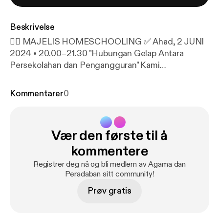
Beskrivelse
✍🏻 MAJELIS HOMESCHOOLING ✅ Ahad, 2 JUNI
2024 • 20.00–21.30 "Hubungan Gelap Antara
Persekolahan dan Pengangguran" Kami
mengundang Ayah dan Bunda untuk bergabung di
acara kami.
https://keluargamuslim.org/majelis-ho
...
Kommentarer
0
[
https://www.youtube.com/redirect?event=video_d
escription&redir_token=QUFFLUhqbnhsTXJKNUtX
em55RDYtS1ZxVDV4ZkI1VF8xQXxBQ3Jtc0trWkl
Vær den første til å
OZ3BtaG45ZVpYVEU2S2NjeEI2UWxRMUxhLXdQ
OVQ0cHZ1dTR4TE11VHNJOVRHOGVjTXZaRnY1Z
kommentere
lZjb0k1Z3pUUEJvQzhoM01hS1hsMlMtcW94TW1x
Registrer deg nå og bli medlem av Agama dan
cEV0ZkcxREZYRkk2a2Z2eE94NnFmLWQxbw&q=
Peradaban sitt community!
https%3A%2F%2Fkeluargamuslim.org%2Fmajelis-
Prøv gratis
homeschooling%2F&v=Gpj1NiJtwK8
] *) InsyaAllah
setiap ahad malam jam 20:00 [
https://www.youtube.
com/watch?v=Gpj1NiJtwK8&t=1200s
]-21:30 [
http