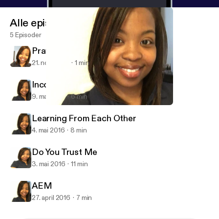
Alle episoder
5 Episoder
Prayer of Gratitude
21. nov. 2018
1 min
Incorporated
9. mai 2016
6 min
Incorporated
Alaina J Snow Hawkins, Evangelist/ Prophetess
Learning From Each Other
4. mai 2016
8 min
Do You Trust Me
3. mai 2016
11 min
AEM
27. april 2016
7 min