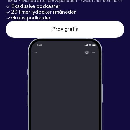
99 kr / Måned etter prøveperioden.
·
Avslutt når som helst
Eksklusive podkaster
20 timer lydbøker i måneden
Gratis podkaster
Prøv gratis