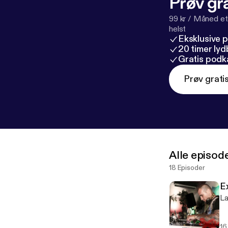
Prøv gra
99 kr / Måned et
helst
Eksklusive 
20 timer ly
Gratis podk
Prøv grati
Alle episod
18 Episoder
E
La
16