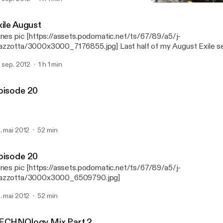
Episode 20
Algolagnia Podcast
xile August
unes pic [https://assets.podomatic.net/ts/67/89/a5/j-
zzotta/3000x3000_7176855.jpg] Last half of my August Exile s
. sep. 2012
1 h 1 min
pisode 20
. mai 2012
52 min
pisode 20
unes pic [https://assets.podomatic.net/ts/67/89/a5/j-
azzotta/3000x3000_6509790.jpg]
. mai 2012
52 min
ECHNOlogy Mix Part 2