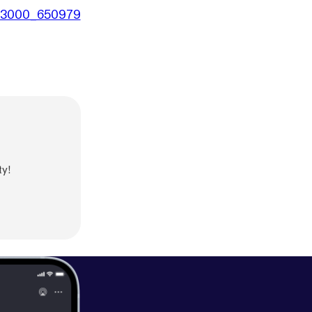
00x3000_650979
ty!