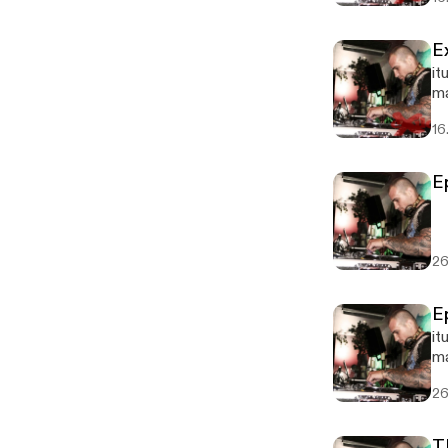
E
it
ma
16
E
26
E
it
m
26
T