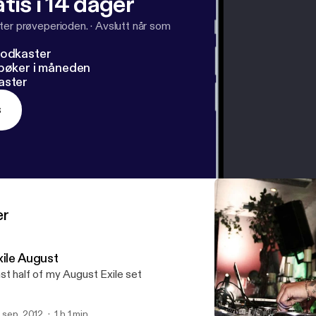
tis i 14 dager
ter prøveperioden.
·
Avslutt når som
podkaster
dbøker i måneden
aster
s
er
xile August
st half of my August Exile set
. sep. 2012
1 h 1 min