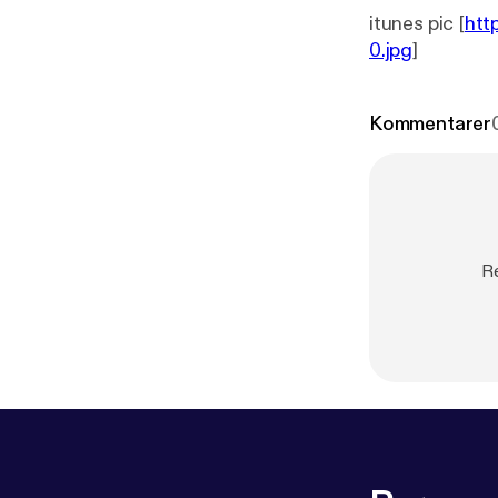
itunes pic [
htt
0.jpg
]
Kommentarer
Re