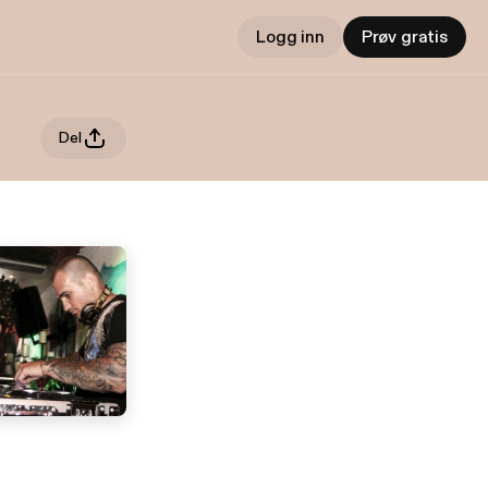
Logg inn
Prøv gratis
Del