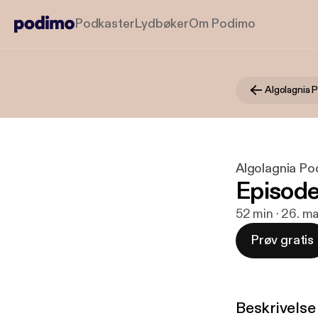
Podkaster
Lydbøker
Om Podimo
Algolagnia 
Algolagnia Po
Episode
52 min · 26. m
Prøv gratis
Beskrivelse