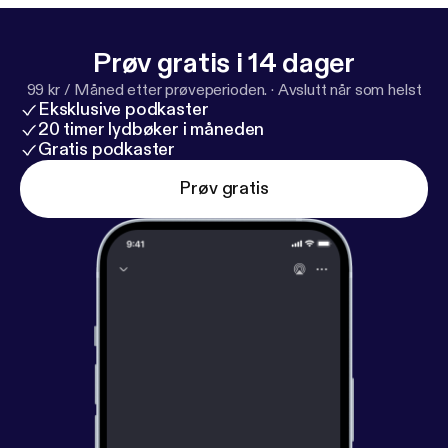
sein kann. Jeden Donnerstag eine neue Folge.
Prøv gratis i 14 dager
99 kr / Måned etter prøveperioden.
·
Avslutt når som helst
Eksklusive podkaster
20 timer lydbøker i måneden
Gratis podkaster
Prøv gratis