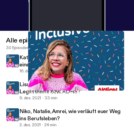
Alle episoder
30 Episoder
Kathrin und Erik, wie gehe ich beruflich mit
einer Depression um?
16. des. 2021
26 min
Lisa und Angelina, wie arbeitet ihr mit
Legasthenie bzw. ADHS?
Niko, Natalie, Amrei, wie verläuft euer Weg ins Berufsleben?
All Inclusive
9. des. 2021
33 min
Niko, Natalie, Amrei, wie verläuft euer Weg
ins Berufsleben?
2. des. 2021
24 min