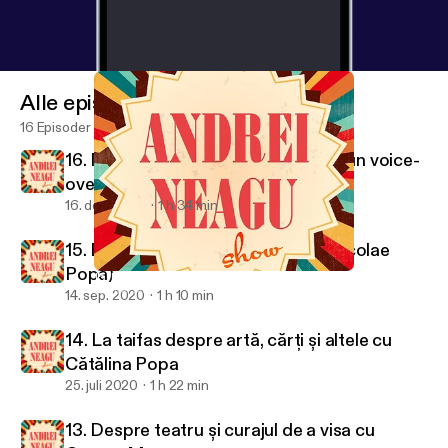
Alle episoder
16 Episoder
16. Muzică, tendințe și cum să devii un voice-
over de top [cu Andreea Dragnea]
16. des. 2020
1 h 34 min
15. Eu cu cine votez? (w/ Eduard Nicolae
Popa)
15. Eu cu cine votez? (w/ Eduard Nicolae Popa)
Andrei Neagu Show
14. sep. 2020
1 h 10 min
14. La taifas despre artă, cărți și altele cu
Cătălina Popa
25. juli 2020
1 h 22 min
13. Despre teatru și curajul de a visa cu