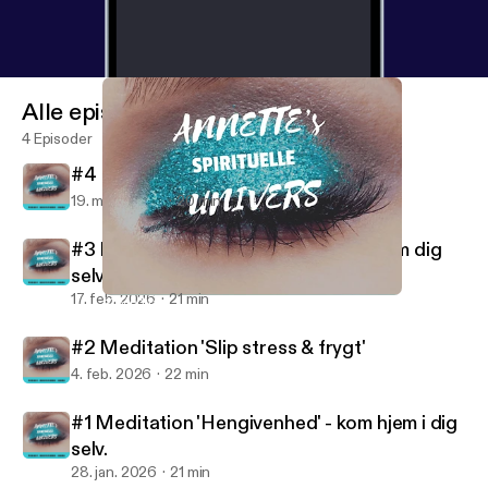
Alle episoder
4 Episoder
#4 Meditation 'Åbn din seksualitet'
19. mars 2026
20 min
#3 Meditation 'Slip negative tanker om dig
selv'
17. feb. 2026
21 min
#1 Meditation 'Hengivenhed' - kom hjem i dig selv.
ANNETTE'S UNIVERS - MEDITATIONER
#2 Meditation 'Slip stress & frygt'
4. feb. 2026
22 min
#1 Meditation 'Hengivenhed' - kom hjem i dig
selv.
28. jan. 2026
21 min