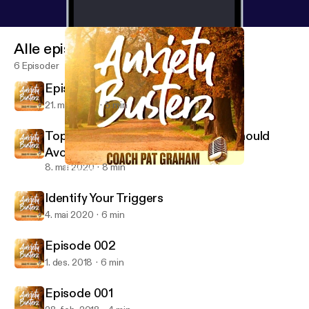
Alle episoder
6 Episoder
Episode 4 Don't Feed the Monkey
21. mai 2020
5 min
Top Ten Foods Anxiety Sufferers Should
Avoid
8. mai 2020
8 min
Episode 002
Anxiety Busterz
Identify Your Triggers
4. mai 2020
6 min
Episode 002
1. des. 2018
6 min
Episode 001