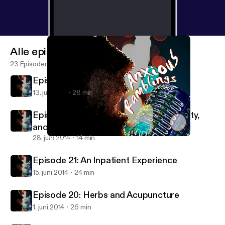
Alle episoder
23 Episoder
Episode 23: Dating While Anxious
13. juli 2014
28 min
Episode 22: Sexuality, Learning Disability,
and more.
28. juni 2014
14 min
Episode 22: Sexuality, Learning Disability, and more.
Anxious Ramblings
Episode 21: An Inpatient Experience
15. juni 2014
24 min
Episode 20: Herbs and Acupuncture
1. juni 2014
26 min