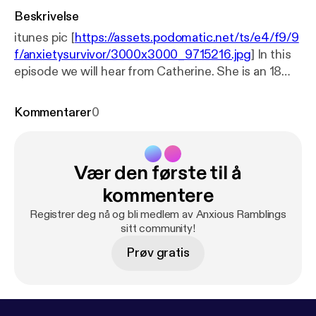
Beskrivelse
itunes pic [
https://assets.podomatic.net/ts/e4/f9/9
f/anxietysurvivor/3000x3000_9715216.jpg
] In this
episode we will hear from Catherine. She is an 18
year old from Canada who has a lot to share about
her experience with mental illness as well as other
Kommentarer
0
stigmas that has come her way.
Vær den første til å
kommentere
Registrer deg nå og bli medlem av Anxious Ramblings
sitt community!
Prøv gratis