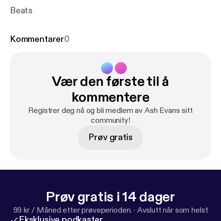
Beats
Kommentarer
0
Vær den første til å
kommentere
Registrer deg nå og bli medlem av Ash Evans sitt
community!
Prøv gratis
Prøv gratis i 14 dager
99 kr / Måned etter prøveperioden.
·
Avslutt når som helst
Eksklusive podkaster