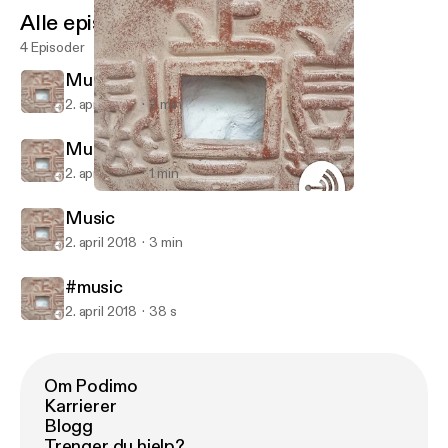
Alle episoder
4 Episoder
Music
2. april 2018
2 min
Music
2. april 2018
1 min
Music
Ash Evans
Music
2. april 2018
3 min
#music
2. april 2018
38 s
Om Podimo
Karrierer
Blogg
Trenger du hjelp?