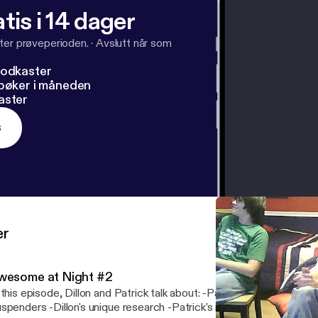
tis i 14 dager
ter prøveperioden.
·
Avslutt når som
podkaster
dbøker i måneden
aster
s
er
wesome at Night #2
 this episode, Dillon and Patrick talk about: -Patrick's clothing deba
spenders -Dillon's unique research -Patrick's newly aquired pet -