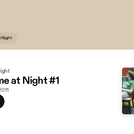
 Night
ight
 at Night #1
 2011