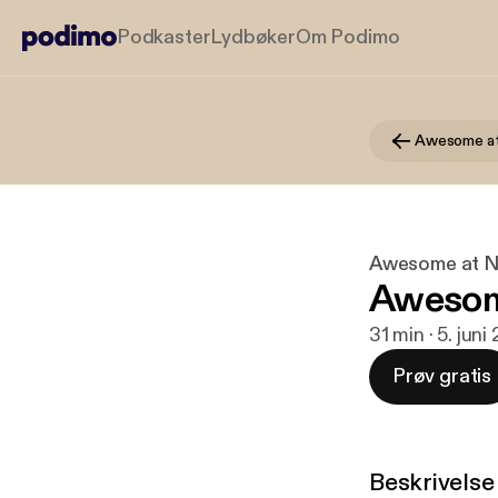
Podkaster
Lydbøker
Om Podimo
Awesome at
Awesome at N
Awesome
31 min · 5. juni
Prøv gratis
Beskrivelse