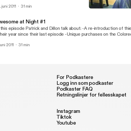
bstance situations
. juni 2011
31 min
Awesome at Night #1
Awesome at Night
wesome at Night #1
 this episode Patrick and Dillon talk about: -A re-introduction of th
heir year since their last episode -Unique purchases on the Color
trick's unique outlook on interior design -Zebadiah's Steak House
juni 2011
31 min
For Podkastere
Logg inn som podkaster
Podkaster FAQ
Retningslinjer for fellesskapet
Instagram
Tiktok
Youtube