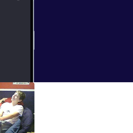
cle -Belts vs.
Advice on toe