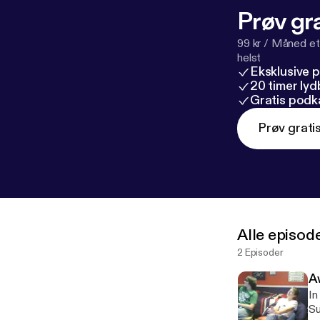
Prøv gra
99 kr / Måned et
helst
Eksklusive 
20 timer ly
Gratis podk
Prøv grati
Alle episod
2 Episoder
A
In
Su