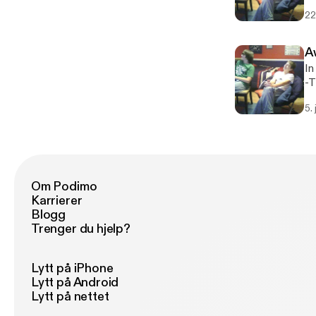
su
22
A
In
-T
Pa
5. 
Om Podimo
Karrierer
Blogg
Trenger du hjelp?
Lytt på iPhone
Lytt på Android
Lytt på nettet