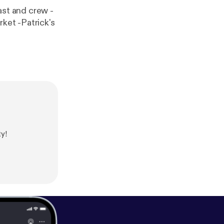
cast and crew -
ket -Patrick's
y!